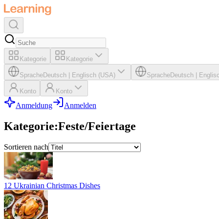
Kategorie
Kategorie
Sprache
Deutsch
|
Englisch (USA)
Sprache
Deutsch
|
Englis
Konto
Konto
Anmeldung
Anmelden
Kategorie
:
Feste/Feiertage
Sortieren nach
12 Ukrainian Christmas Dishes