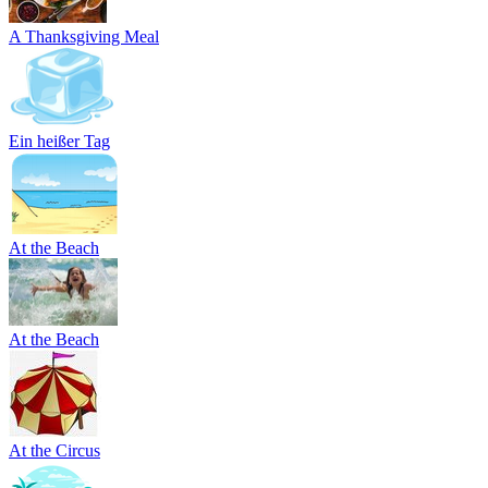
A Thanksgiving Meal
Ein heißer Tag
At the Beach
At the Beach
At the Circus