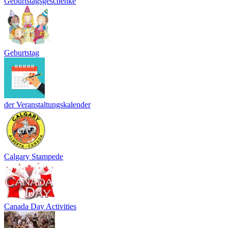
Geburtstagsgeschenke
Geburtstag
der Veranstaltungskalender
Calgary Stampede
Canada Day Activities