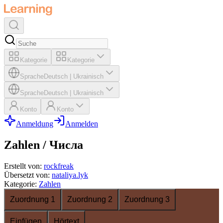
Kategorie
Kategorie
Sprache
Deutsch
|
Ukrainisch
Sprache
Deutsch
|
Ukrainisch
Konto
Konto
Anmeldung
Anmelden
Zahlen / Числа
Erstellt von
:
rockfreak
Übersetzt von
:
nataliya.lyk
Kategorie
:
Zahlen
Zuordnung 1
Zuordnung 2
Zuordnung 3
Einfügen
Hörtext