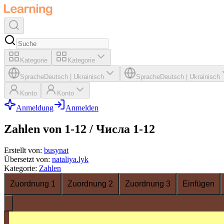
Kategorie
Kategorie
Sprache
Deutsch
|
Ukrainisch
Sprache
Deutsch
|
Ukrainisch
Konto
Konto
Anmeldung
Anmelden
Zahlen von 1-12 / Числа 1-12
Erstellt von
:
busynat
Übersetzt von
:
nataliya.lyk
Kategorie
:
Zahlen
Zuordnung 1
Zuordnung 2
Zuordnung 3
Einfügen