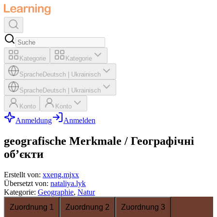
Kategorie
Kategorie
Sprache
Deutsch
|
Ukrainisch
Sprache
Deutsch
|
Ukrainisch
Konto
Konto
Anmeldung
Anmelden
geografische Merkmale / Географічні
об’єкти
Erstellt von
:
xxeng.mjxx
Übersetzt von
:
nataliya.lyk
Kategorie
:
Geographie
,
Natur
Zuordnung 1
Zuordnung 2
Zuordnung 3