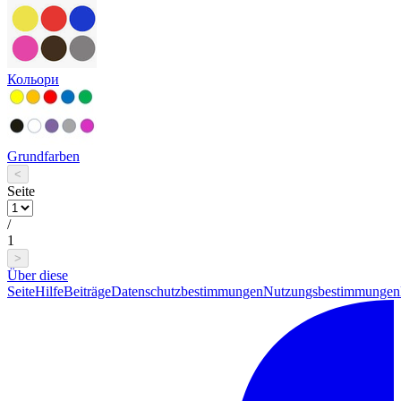
Кольори
Grundfarben
<
Seite
/
1
>
Über diese
Seite
Hilfe
Beiträge
Datenschutzbestimmungen
Nutzungsbestimmungen