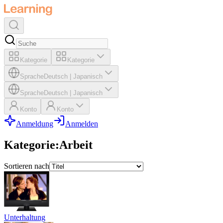
Kategorie
Kategorie
Sprache
Deutsch
|
Japanisch
Sprache
Deutsch
|
Japanisch
Konto
Konto
Anmeldung
Anmelden
Kategorie
:
Arbeit
Sortieren nach
Unterhaltung