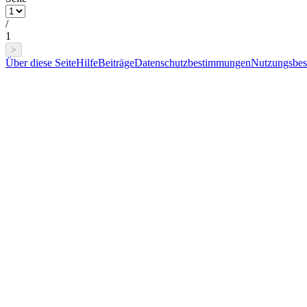
/
1
>
Über diese Seite
Hilfe
Beiträge
Datenschutzbestimmungen
Nutzungsbe