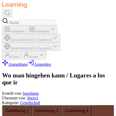
Kategorie
Kategorie
Sprache
Deutsch
|
Spanisch
Sprache
Deutsch
|
Spanisch
Konto
Konto
Anmeldung
Anmelden
Wo man hingehen kann / Lugares a los
que ir
Erstellt von
:
braziliana
Übersetzt von
:
Shera1
Kategorie
:
Gesellschaft
Zuordnung 1
Zuordnung 2
Zuordnung 3