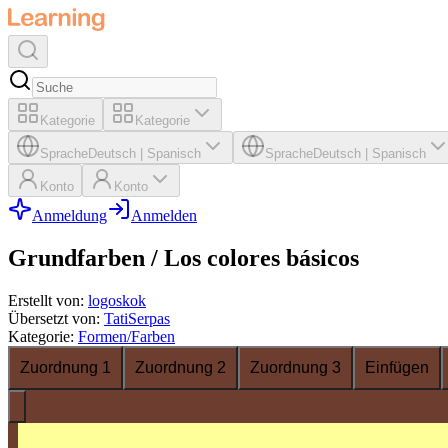
Kategorie
Kategorie
Sprache
Deutsch
|
Spanisch
Sprache
Deutsch
|
Spanisch
Konto
Konto
Anmeldung
Anmelden
Grundfarben / Los colores básicos
Erstellt von
:
logoskok
Übersetzt von
:
TatiSerpas
Kategorie
:
Formen/Farben
Zuordnung 1
Zuordnung 2
Zuordnung 3
Einfügen