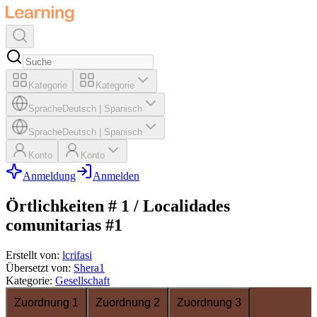
Kategorie
Kategorie
Sprache
Deutsch
|
Spanisch
Sprache
Deutsch
|
Spanisch
Konto
Konto
Anmeldung
Anmelden
Örtlichkeiten # 1 / Localidades
comunitarias #1
Erstellt von
:
lcrifasi
Übersetzt von
:
Shera1
Kategorie
:
Gesellschaft
Zuordnung 1
Zuordnung 2
Zuordnung 3