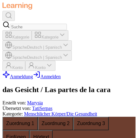
Kategorie
Kategorie
Sprache
Deutsch
|
Spanisch
Sprache
Deutsch
|
Spanisch
Konto
Konto
Anmeldung
Anmelden
das Gesicht / Las partes de la cara
Erstellt von
:
Marysia
Übersetzt von
:
TatiSerpas
Kategorie
:
Menschlicher Körper/Die Gesundheit
Zuordnung 1
Zuordnung 2
Zuordnung 3
Einfügen
Hörtext