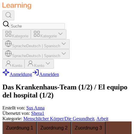
Kategorie
Kategorie
Sprache
Deutsch
|
Spanisch
Sprache
Deutsch
|
Spanisch
Konto
Konto
Anmeldung
Anmelden
Das Krankenhaus-Team (1/2) / El equipo
del hospital (1/2)
Erstellt von
:
Sus Anna
Übersetzt von
:
Shera1
Kategorie
:
Menschlicher Körper/Die Gesundheit
,
Arbeit
Zuordnung 1
Zuordnung 2
Zuordnung 3