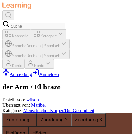
Kategorie
Kategorie
Sprache
Deutsch
|
Spanisch
Sprache
Deutsch
|
Spanisch
Konto
Konto
Anmeldung
Anmelden
der Arm / El brazo
Erstellt von
:
wilson
Übersetzt von
:
Maribel
Kategorie
:
Menschlicher Körper/Die Gesundheit
Zuordnung 1
Zuordnung 2
Zuordnung 3
Einfügen
Hörtext