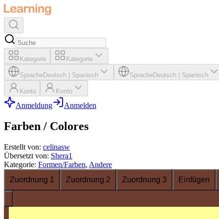
Kategorie
Kategorie
Sprache
Deutsch
|
Spanisch
Sprache
Deutsch
|
Spanisch
Konto
Konto
Anmeldung
Anmelden
Farben / Colores
Erstellt von
:
celinasw
Übersetzt von
:
Shera1
Kategorie
:
Formen/Farben
,
Andere
Zuordnung 1
Zuordnung 2
Zuordnung 3
Einfügen