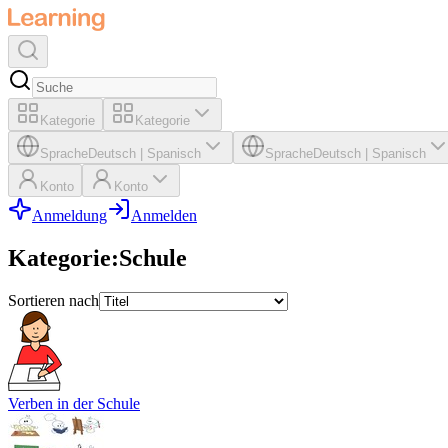
Kategorie
Kategorie
Sprache
Deutsch
|
Spanisch
Sprache
Deutsch
|
Spanisch
Konto
Konto
Anmeldung
Anmelden
Kategorie
:
Schule
Sortieren nach
Verben in der Schule