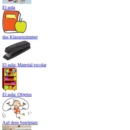
El aula
das Klassenzimmer
El aula: Material escolar
El aula: Objetos
Auf dem Spielplatz