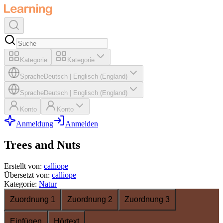
Kategorie
Kategorie
Sprache
Deutsch
|
Englisch (England)
Sprache
Deutsch
|
Englisch (England)
Konto
Konto
Anmeldung
Anmelden
Trees and Nuts
Erstellt von
:
calliope
Übersetzt von
:
calliope
Kategorie
:
Natur
Zuordnung 1
Zuordnung 2
Zuordnung 3
Einfügen
Hörtext