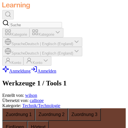
Kategorie
Kategorie
Sprache
Deutsch
|
Englisch (England)
Sprache
Deutsch
|
Englisch (England)
Konto
Konto
Anmeldung
Anmelden
Werkzeuge 1 / Tools 1
Erstellt von
:
wilson
Übersetzt von
:
calliope
Kategorie
:
Technik/Technologie
Zuordnung 1
Zuordnung 2
Zuordnung 3
Einfügen
Hörtext