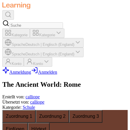
Kategorie
Kategorie
Sprache
Deutsch
|
Englisch (England)
Sprache
Deutsch
|
Englisch (England)
Konto
Konto
Anmeldung
Anmelden
The Ancient World: Rome
Erstellt von
:
calliope
Übersetzt von
:
calliope
Kategorie
:
Schule
Zuordnung 1
Zuordnung 2
Zuordnung 3
Einfügen
Hörtext