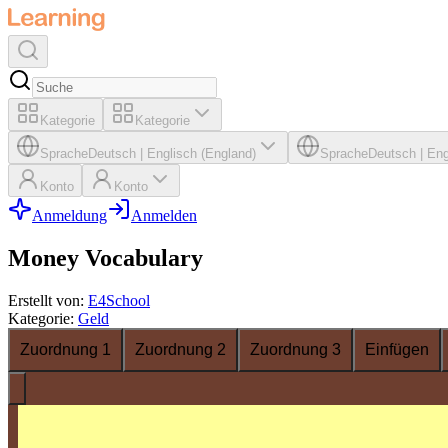
Kategorie
Kategorie
Sprache
Deutsch
|
Englisch (England)
Sprache
Deutsch
|
Eng
Konto
Konto
Anmeldung
Anmelden
Money Vocabulary
Erstellt von
:
E4School
Kategorie
:
Geld
Zuordnung 1
Zuordnung 2
Zuordnung 3
Einfügen