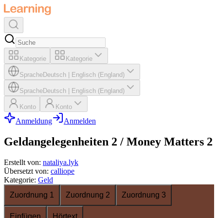
Kategorie
Kategorie
Sprache
Deutsch
|
Englisch (England)
Sprache
Deutsch
|
Englisch (England)
Konto
Konto
Anmeldung
Anmelden
Geldangelegenheiten 2 / Money Matters 2
Erstellt von
:
nataliya.lyk
Übersetzt von
:
calliope
Kategorie
:
Geld
Zuordnung 1
Zuordnung 2
Zuordnung 3
Einfügen
Hörtext