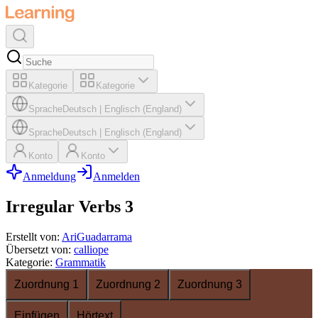
Kategorie
Kategorie
Sprache
Deutsch
|
Englisch (England)
Sprache
Deutsch
|
Englisch (England)
Konto
Konto
Anmeldung
Anmelden
Irregular Verbs 3
Erstellt von
:
AriGuadarrama
Übersetzt von
:
calliope
Kategorie
:
Grammatik
Zuordnung 1
Zuordnung 2
Zuordnung 3
Einfügen
Hörtext