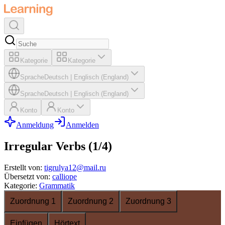
Kategorie
Kategorie
Sprache
Deutsch
|
Englisch (England)
Sprache
Deutsch
|
Englisch (England)
Konto
Konto
Anmeldung
Anmelden
Irregular Verbs (1/4)
Erstellt von
:
tigrulya12@mail.ru
Übersetzt von
:
calliope
Kategorie
:
Grammatik
Zuordnung 1
Zuordnung 2
Zuordnung 3
Einfügen
Hörtext