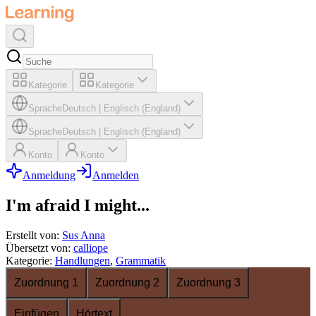
Kategorie
Kategorie
Sprache
Deutsch
|
Englisch (England)
Sprache
Deutsch
|
Englisch (England)
Konto
Konto
Anmeldung
Anmelden
I'm afraid I might...
Erstellt von
:
Sus Anna
Übersetzt von
:
calliope
Kategorie
:
Handlungen
,
Grammatik
Zuordnung 1
Zuordnung 2
Zuordnung 3
Einfügen
Hörtext