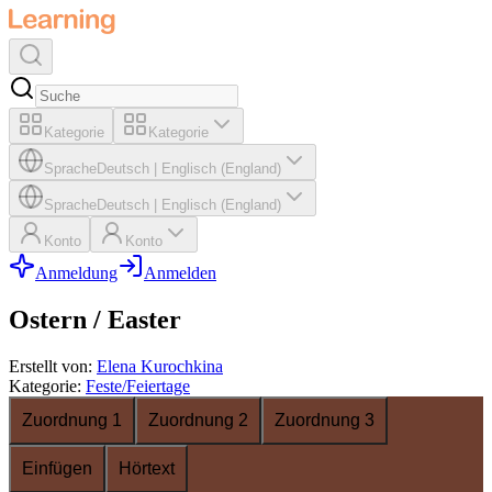
Kategorie
Kategorie
Sprache
Deutsch
|
Englisch (England)
Sprache
Deutsch
|
Englisch (England)
Konto
Konto
Anmeldung
Anmelden
Ostern / Easter
Erstellt von
:
Elena Kurochkina
Kategorie
:
Feste/Feiertage
Zuordnung 1
Zuordnung 2
Zuordnung 3
Einfügen
Hörtext