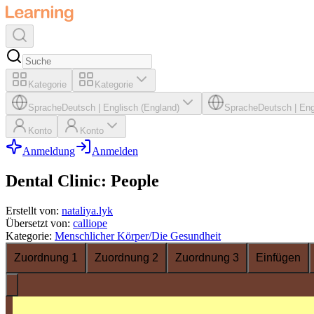
Kategorie
Kategorie
Sprache
Deutsch
|
Englisch (England)
Sprache
Deutsch
|
Eng
Konto
Konto
Anmeldung
Anmelden
Dental Clinic: People
Erstellt von
:
nataliya.lyk
Übersetzt von
:
calliope
Kategorie
:
Menschlicher Körper/Die Gesundheit
Zuordnung 1
Zuordnung 2
Zuordnung 3
Einfügen