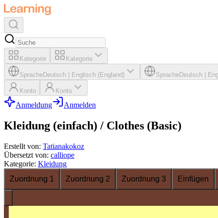
Kategorie
Kategorie
Sprache
Deutsch
|
Englisch (England)
Sprache
Deutsch
|
Eng
Konto
Konto
Anmeldung
Anmelden
Kleidung (einfach) / Clothes (Basic)
Erstellt von
:
Tatianakokoz
Übersetzt von
:
calliope
Kategorie
:
Kleidung
Zuordnung 1
Zuordnung 2
Zuordnung 3
Einfügen