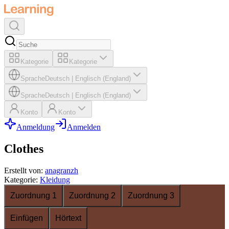
Kategorie
Kategorie
Sprache
Deutsch
|
Englisch (England)
Sprache
Deutsch
|
Englisch (England)
Konto
Konto
Anmeldung
Anmelden
Clothes
Erstellt von
:
anagranzh
Kategorie
:
Kleidung
Zuordnung 1
Zuordnung 2
Zuordnung 3
Einfügen
Hörtext