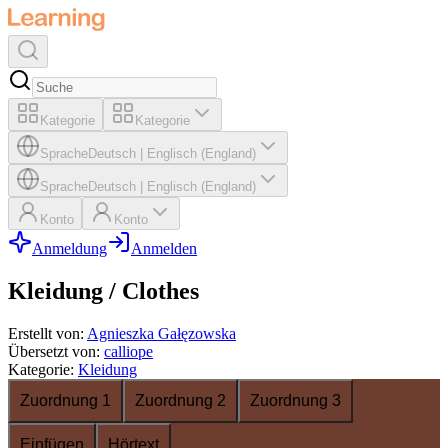
Kategorie
Kategorie
Sprache
Deutsch
|
Englisch (England)
Sprache
Deutsch
|
Englisch (England)
Konto
Konto
Anmeldung
Anmelden
Kleidung / Clothes
Erstellt von
:
Agnieszka Gałęzowska
Übersetzt von
:
calliope
Kategorie
:
Kleidung
Zuordnung 1
Zuordnung 2
Zuordnung 3
Einfügen
Hörtext