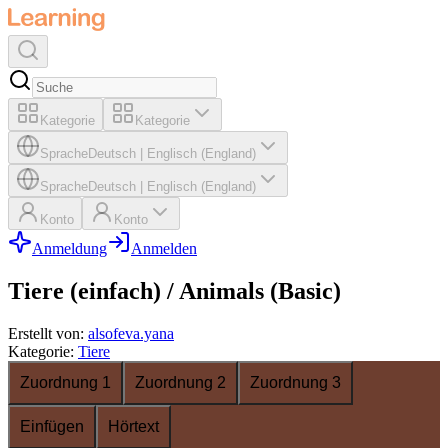
Kategorie
Kategorie
Sprache
Deutsch
|
Englisch (England)
Sprache
Deutsch
|
Englisch (England)
Konto
Konto
Anmeldung
Anmelden
Tiere (einfach) / Animals (Basic)
Erstellt von
:
alsofeva.yana
Kategorie
:
Tiere
Zuordnung 1
Zuordnung 2
Zuordnung 3
Einfügen
Hörtext