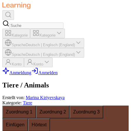
Kategorie
Kategorie
Sprache
Deutsch
|
Englisch (England)
Sprache
Deutsch
|
Englisch (England)
Konto
Konto
Anmeldung
Anmelden
Tiere / Animals
Erstellt von
:
Marina Kiriyevskaya
Kategorie
:
Tiere
Zuordnung 1
Zuordnung 2
Zuordnung 3
Einfügen
Hörtext