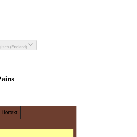
lisch (England)
Pains
Hörtext