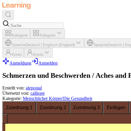
Kategorie
Kategorie
Sprache
Deutsch
|
Englisch (England)
Sprache
Deutsch
|
Eng
Konto
Konto
Anmeldung
Anmelden
Schmerzen und Beschwerden / Aches and 
Erstellt von
:
alepostal
Übersetzt von
:
calliope
Kategorie
:
Menschlicher Körper/Die Gesundheit
Zuordnung 1
Zuordnung 2
Zuordnung 3
Einfügen