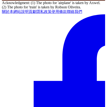
Acknowledgment: (1) The photo for 'airplane' is taken by Axwel.
(2) The photo for 'train' is taken by Robson Oliveira.
關於本網站
說明
貢獻
隱私政策
使用條款
聯絡我們