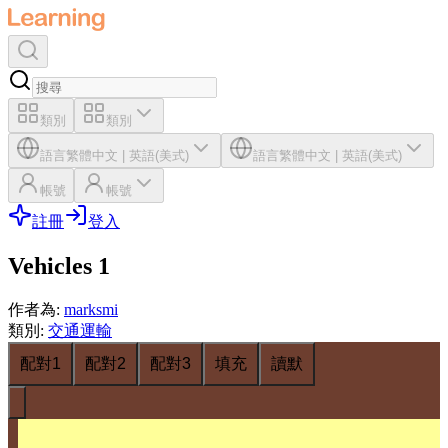
類別
類別
語言
繁體中文
|
英語(美式)
語言
繁體中文
|
英語(美式)
帳號
帳號
註冊
登入
Vehicles 1
作者為
:
marksmi
類別
:
交通運輸
配對1
配對2
配對3
填充
讀默