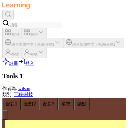
類別
類別
語言
繁體中文
|
英語(美式)
語言
繁體中文
|
英語(美式)
帳號
帳號
註冊
登入
Tools 1
作者為
:
wilson
類別
:
工程/科技
配對1
配對2
配對3
填充
讀默