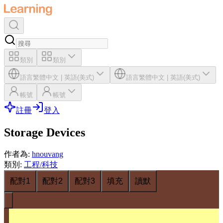
類別
類別
語言
繁體中文
|
英語(美式)
語言
繁體中文
|
英語(美式)
帳號
帳號
註冊
登入
Storage Devices
作者為
:
hnouvang
類別
:
工程/科技
配對1
配對2
配對3
填充
讀默