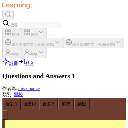
類別
類別
語言
繁體中文
|
英語(美式)
語言
繁體中文
|
英語(美式)
帳號
帳號
註冊
登入
Questions and Answers 1
作者為
:
missdoumie
類別
:
學校
配對1
配對2
配對3
填充
讀默