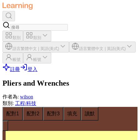
類別
類別
語言
繁體中文
|
英語(美式)
語言
繁體中文
|
英語(美式)
帳號
帳號
註冊
登入
Pliers and Wrenches
作者為
:
wilson
類別
:
工程/科技
配對1
配對2
配對3
填充
讀默