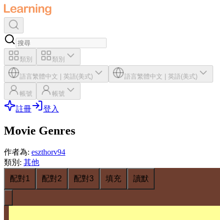
類別
類別
語言
繁體中文
|
英語(美式)
語言
繁體中文
|
英語(美式)
帳號
帳號
註冊
登入
Movie Genres
作者為
:
eszthorv94
類別
:
其他
配對1
配對2
配對3
填充
讀默