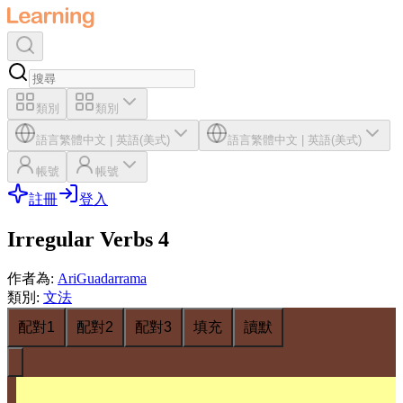
類別
類別
語言
繁體中文
|
英語(美式)
語言
繁體中文
|
英語(美式)
帳號
帳號
註冊
登入
Irregular Verbs 4
作者為
:
AriGuadarrama
類別
:
文法
配對1
配對2
配對3
填充
讀默