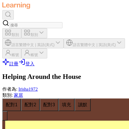
類別
類別
語言
繁體中文
|
英語(美式)
語言
繁體中文
|
英語(美式)
帳號
帳號
註冊
登入
Helping Around the House
作者為
:
Irisha1972
類別
:
家居
配對1
配對2
配對3
填充
讀默