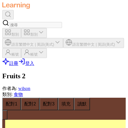
類別
類別
語言
繁體中文
|
英語(美式)
語言
繁體中文
|
英語(美式)
帳號
帳號
註冊
登入
Fruits 2
作者為
:
wilson
類別
:
食物
配對1
配對2
配對3
填充
讀默