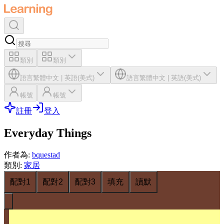
類別
類別
語言
繁體中文
|
英語(美式)
語言
繁體中文
|
英語(美式)
帳號
帳號
註冊
登入
Everyday Things
作者為
:
bquestad
類別
:
家居
配對1
配對2
配對3
填充
讀默