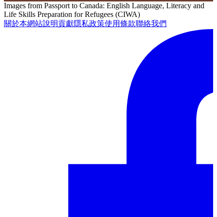
Images from Passport to Canada: English Language, Literacy and
Life Skills Preparation for Refugees (CIWA)
關於本網站
說明
貢獻
隱私政策
使用條款
聯絡我們