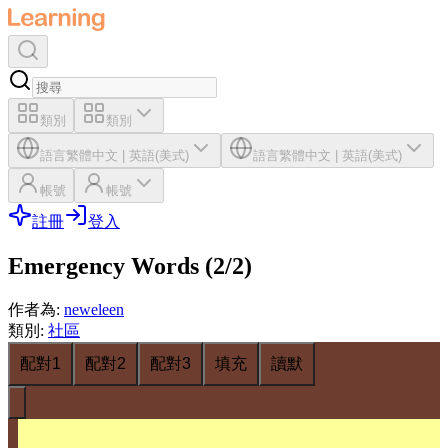
類別
類別
語言
繁體中文
|
英語(美式)
語言
繁體中文
|
英語(美式)
帳號
帳號
註冊
登入
Emergency Words (2/2)
作者為
:
neweleen
類別
:
社區
配對1
配對2
配對3
填充
讀默