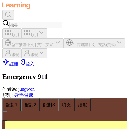
類別
類別
語言
繁體中文
|
英語(美式)
語言
繁體中文
|
英語(美式)
帳號
帳號
註冊
登入
Emergency 911
作者為
:
jungwon
類別
:
身體/健康
配對1
配對2
配對3
填充
讀默