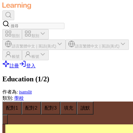
類別
類別
語言
繁體中文
|
英語(美式)
語言
繁體中文
|
英語(美式)
帳號
帳號
註冊
登入
Education (1/2)
作者為
:
isanslit
類別
:
學校
配對1
配對2
配對3
填充
讀默