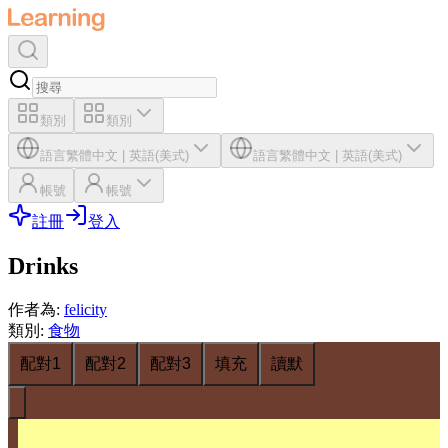
類別
類別
語言
繁體中文
|
英語(美式)
語言
繁體中文
|
英語(美式)
帳號
帳號
註冊
登入
Drinks
作者為
:
felicity
類別
:
食物
配對1
配對2
配對3
填充
讀默