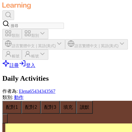
類別
類別
語言
繁體中文
|
英語(美式)
語言
繁體中文
|
英語(美式)
帳號
帳號
註冊
登入
Daily Activities
作者為
:
Elena65434343567
類別
:
動作
配對1
配對2
配對3
填充
讀默