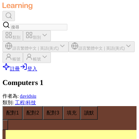
類別
類別
語言
繁體中文
|
英語(美式)
語言
繁體中文
|
英語(美式)
帳號
帳號
註冊
登入
Computers 1
作者為
:
davidsiu
類別
:
工程/科技
配對1
配對2
配對3
填充
讀默