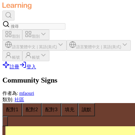
類別
類別
語言
繁體中文
|
英語(美式)
語言
繁體中文
|
英語(美式)
帳號
帳號
註冊
登入
Community Signs
作者為
:
mfaouri
類別
:
社區
配對1
配對2
配對3
填充
讀默