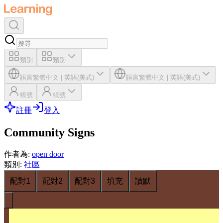
類別
類別
語言
繁體中文
|
英語(美式)
語言
繁體中文
|
英語(美式)
帳號
帳號
註冊
登入
Community Signs
作者為
:
open door
類別
:
社區
配對1
配對2
配對3
填充
讀默