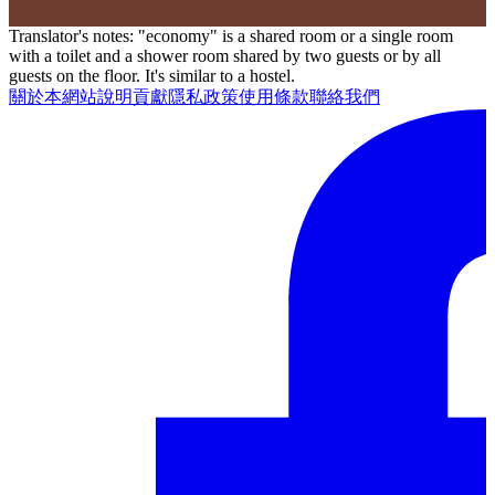
Translator's notes: "economy" is a shared room or a single room
with a toilet and a shower room shared by two guests or by all
guests on the floor. It's similar to a hostel.
關於本網站
說明
貢獻
隱私政策
使用條款
聯絡我們