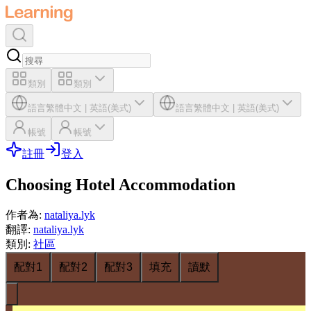
類別
類別
語言
繁體中文
|
英語(美式)
語言
繁體中文
|
英語(美式)
帳號
帳號
註冊
登入
Choosing Hotel Accommodation
作者為
:
nataliya.lyk
翻譯
:
nataliya.lyk
類別
:
社區
配對1
配對2
配對3
填充
讀默